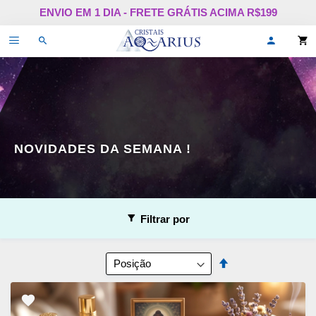
Pular
ENVIO EM 1 DIA - FRETE GRÁTIS ACIMA R$199
para
o
Alternar
Oi,
conteúdo
de
faça
navegação
login
ou
cadastr
se!
NOVIDADES DA SEMANA !
Filtrar por
Ordenar
Definir
por
Direção
Decrescente
ADICIONAR