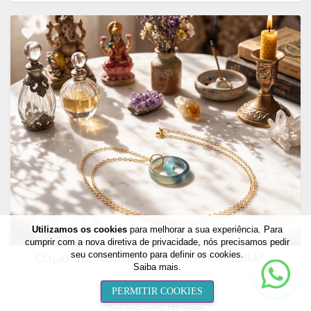
ADICIONAR
OS
FAVORITOS
Utilizamos os cookies
para melhorar a sua experiência. Para
cumprir com a nova diretiva de privacidade, nós precisamos pedir
seu consentimento para definir os cookies.
COLAR DE ÁGATA NO AÇO INOX DOURADO
Nee
Saiba mais
.
help
R$ 49,90
PERMITIR COOKIES
2x de R$ 24,95 sem juros
Você ainda ganha
100 pontos