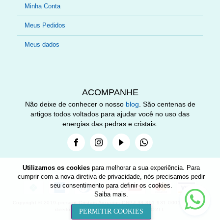
Minha Conta
Meus Pedidos
Meus dados
ACOMPANHE
Não deixe de conhecer o nosso
blog
. São centenas de
artigos todos voltados para ajudar você no uso das
energias das pedras e cristais.
Facebook
Instagram
Youtube
Whatsapp
Utilizamos os cookies
para melhorar a sua experiência. Para
cumprir com a nova diretiva de privacidade, nós precisamos pedir
seu consentimento para definir os cookies.
Nee
Saiba mais
.
help
Copyright © 2019-present Cristais Aquarius CNPJ 33.301.931.0001-89. Todos
direitos reservados. Desenvolvido por O2TI.
PERMITIR COOKIES