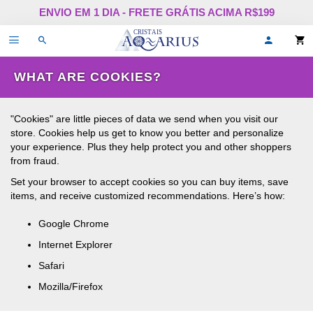
Pular
ENVIO EM 1 DIA - FRETE GRÁTIS ACIMA R$199
para
o
Alternar
Oi,
conteúdo
de
faça
navegação
login
ou
WHAT ARE COOKIES?
cadastr
se!
"Cookies" are little pieces of data we send when you visit our
store. Cookies help us get to know you better and personalize
your experience. Plus they help protect you and other shoppers
from fraud.
Set your browser to accept cookies so you can buy items, save
items, and receive customized recommendations. Here’s how:
Google Chrome
Internet Explorer
Safari
Mozilla/Firefox