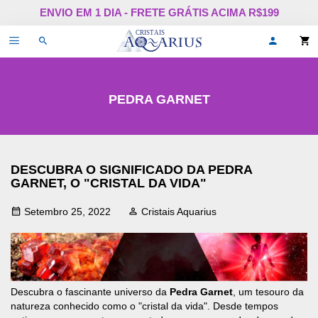
Pular
ENVIO EM 1 DIA - FRETE GRÁTIS ACIMA R$199
para
o
Alternar
Oi,
conteúdo
de
faça
navegação
login
ou
cadastr
se!
PEDRA GARNET
DESCUBRA O SIGNIFICADO DA PEDRA
GARNET, O "CRISTAL DA VIDA"
Setembro 25, 2022
Cristais Aquarius
Descubra o fascinante universo da
Pedra Garnet
, um tesouro da
natureza conhecido como o "cristal da vida". Desde tempos