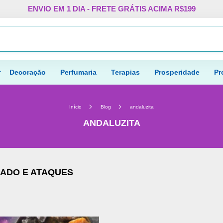
Pular
ENVIO EM 1 DIA - FRETE GRÁTIS ACIMA R$199
para
o
Procurar
conteúdo
Decoração
Perfumaria
Terapias
Prosperidade
Pr
Início
Blog
andaluzita
ANDALUZITA
ADO E ATAQUES