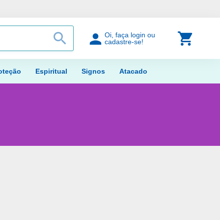
PROCURAR
Meu Car
Oi, faça login ou
cadastre-se!
oteção
Espiritual
Signos
Atacado