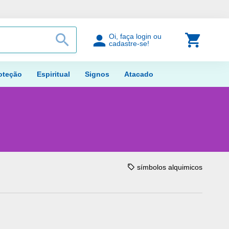
PROCURAR
Meu Car
Oi, faça login ou
cadastre-se!
oteção
Espiritual
Signos
Atacado
símbolos alquimicos