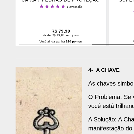
Classificação:
1
avaliação
100%
C
R$ 79,90
4x de R$ 19,98 sem juros
Você ainda ganha
160 pontos
ADICIONAR AO CARRINHO
ADI
4- A CHAVE
As chaves simbo
O Problema: Se v
você está trilha
A Solução: A Cha
manifestação do 