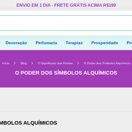
Pular
ENVIO EM 1 DIA - FRETE GRÁTIS ACIMA R$199
para
o
Procurar
conteúdo
Decoração
Perfumaria
Terapias
Prosperidade
Pr
Início
Blog
O Significado das Pedras
O Poder dos Símbolos Alquímicos
O PODER DOS SÍMBOLOS ALQUÍMICOS
ÍMBOLOS ALQUÍMICOS