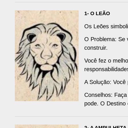
1- O LEÃO
Os Leões simboli
O Problema: Se v
construir.
Você fez o melho
responsabilidade
A Solução: Você 
Conselhos: Faça 
pode. O Destino
2- A AMPULHETA