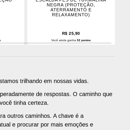
NEGRA (PROTEÇÃO,
NE
ATERRAMENTO E
RELAXAMENTO)
R$ 25,90
s
Você ainda ganha
52 pontos
O
ADICIONAR AO CARRINHO
tamos trilhando em nossas vidas.
esperadamente de respostas. O caminho que
você tinha certeza.
ara outros caminhos. A chave é a
 atual e procurar por mais emoções e