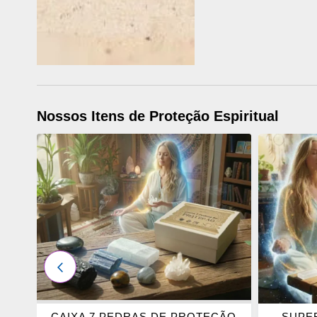
Nossos Itens de Proteção Espiritual
ADICIONAR
ADICI
OS
OS
FAVORITOS
FAVOR
ANTERIOR
CAIXA 7 PEDRAS DE PROTEÇÃO
SUPER