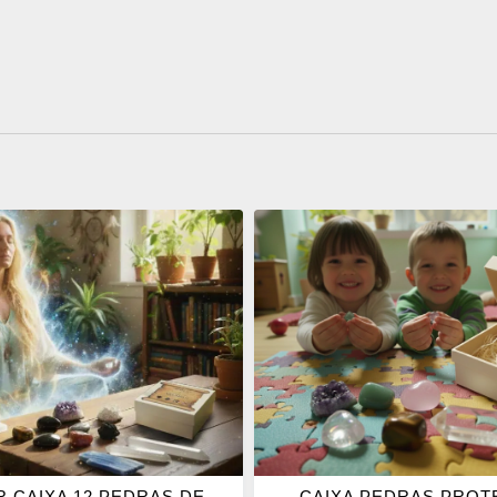
ONAR
ADICIONAR
OS
ITOS
FAVORITOS
 CAIXA 12 PEDRAS DE
CAIXA PEDRAS PRO