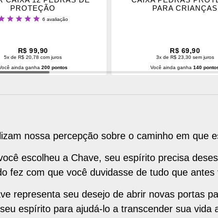
PROTEÇÃO
PARA CRIANÇAS
lassificação:
6
avaliação
100%
R$ 99,90
R$ 69,90
5x de R$ 20,78 com juros
3x de R$ 23,30 sem juros
Você ainda ganha
200 pontos
Você ainda ganha
140 ponto
CIONAR AO CARRINHO
ADICIONAR AO CARRINH
lizam nossa percepção sobre o caminho em que es
ocê escolheu a Chave, seu espírito precisa des
ndo fez com que você duvidasse de tudo que antes 
ve representa seu desejo de abrir novas portas p
seu espírito para ajudá-lo a transcender sua vida