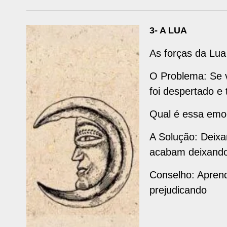
3- A LUA
As forças da Lua
O Problema: Se v
foi despertado e
Qual é essa emoç
A Solução: Deixa
acabam deixando 
Conselho: Aprend
prejudicando