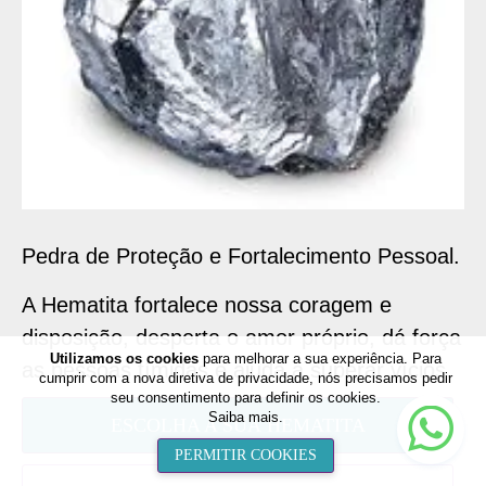
Pedra de Proteção e Fortalecimento Pessoal.
A Hematita fortalece nossa coragem e
disposição, desperta o amor próprio, dá força
Utilizamos os cookies
para melhorar a sua experiência. Para
as pessoas tímidas e ajuda a superar vícios.
cumprir com a nova diretiva de privacidade, nós precisamos pedir
seu consentimento para definir os cookies.
Nee
Saiba mais
.
ESCOLHA A SUA HEMATITA
help
PERMITIR COOKIES