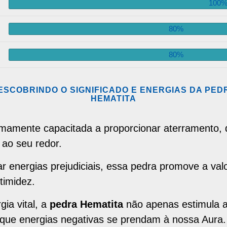
100
80%
80%
ESCOBRINDO O SIGNIFICADO E ENERGIAS DA PED
HEMATITA
amente capacitada a proporcionar aterramento, d
 ao seu redor.
ar energias prejudiciais, essa pedra promove a val
timidez.
ia vital, a
pedra Hematita
não apenas estimula a
ir que energias negativas se prendam à nossa Aura.