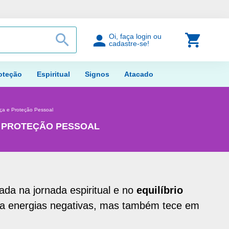
PROCURAR
Meu Car
Oi, faça login ou
cadastre-se!
oteção
Espiritual
Signos
Atacado
rça e Proteção Pessoal
E PROTEÇÃO PESSOAL
da na jornada espiritual e no
equilíbrio
ra energias negativas, mas também tece em