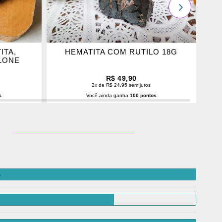
PRÓXIMO
ITA,
HEMATITA COM RUTILO 18G
ALONE
R$ 49,90
2x de R$ 24,95 sem juros
s
Você ainda ganha
100 pontos
O
ADICIONAR AO CARRINHO
%