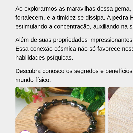
Ao explorarmos as maravilhas dessa gema,
fortalecem, e a timidez se dissipa. A
pedra 
estimulando a concentração, auxiliando na su
Além de suas propriedades impressionantes
Essa conexão cósmica não só favorece noss
habilidades psíquicas.
Descubra conosco os segredos e benefício
mundo físico.
ADICIONAR
ADICI
OS
OS
FAVORITOS
FAVOR