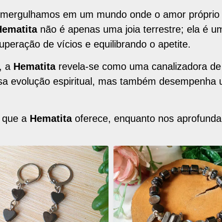
 mergulhamos em um mundo onde o amor próprio f
Hematita
não é apenas uma joia terrestre; ela é um
peração de vícios e equilibrando o apetite.
, a
Hematita
revela-se como uma canalizadora de 
a evolução espiritual, mas também desempenha u
s que a
Hematita
oferece, enquanto nos aprofund
ONAR
ADICIONAR
OS
ITOS
FAVORITOS