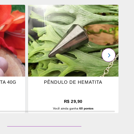
ADICIONAR
OS
FAVORITOS
PRÓXIMO
TA 40G
PÊNDULO DE HEMATITA
R$ 29,90
s
Você ainda ganha
60 pontos
O
ADICIONAR AO CARRINHO