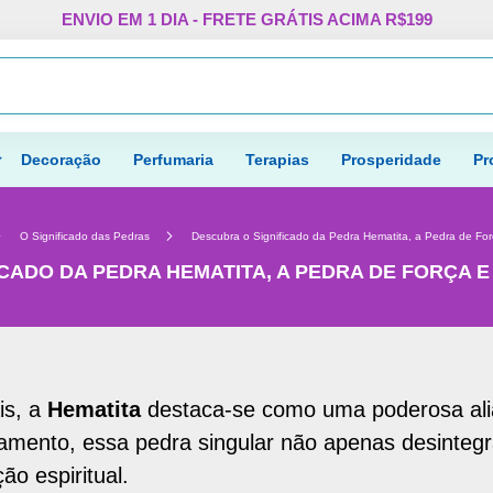
Pular
ENVIO EM 1 DIA - FRETE GRÁTIS ACIMA R$199
para
o
Procurar
conteúdo
Decoração
Perfumaria
Terapias
Prosperidade
Pr
O Significado das Pedras
Descubra o Significado da Pedra Hematita, a Pedra de Fo
ICADO DA PEDRA HEMATITA, A PEDRA DE FORÇA 
is, a
Hematita
destaca-se como uma poderosa alia
mento, essa pedra singular não apenas desinteg
o espiritual.