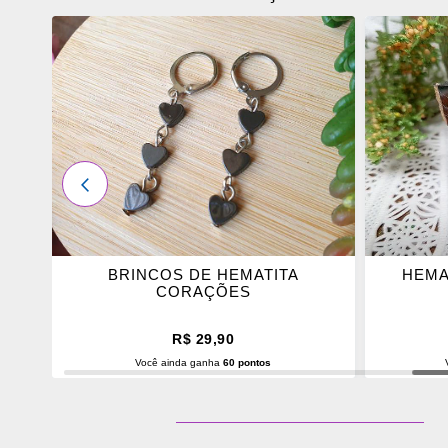
ADICIONAR
ADICI
OS
OS
FAVORITOS
FAVOR
ANTERIOR
BRINCOS DE HEMATITA
HEMA
CORAÇÕES
R$ 29,90
Você ainda ganha
60 pontos
ADICIONAR AO CARRINHO
ADI