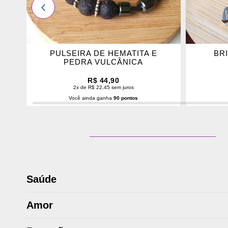
ANTERIOR
G
PULSEIRA DE HEMATITA E
BR
PEDRA VULCÂNICA
R$ 44,90
2x de R$ 22,45 sem juros
Você ainda ganha
90 pontos
ADICIONAR AO CARRINHO
ADI
Saúde
Amor