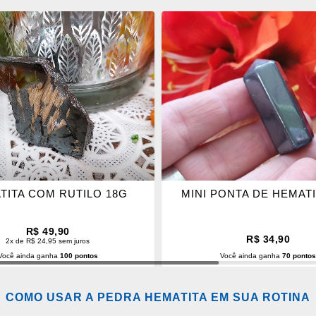
ONAR
ADICIONAR
OS
ITOS
FAVORITOS
TITA COM RUTILO 18G
MINI PONTA DE HEMATI
R$ 49,90
R$ 34,90
2x de R$ 24,95 sem juros
Você ainda ganha
100 pontos
Você ainda ganha
70 ponto
CIONAR AO CARRINHO
ADICIONAR AO CARRINH
COMO USAR A PEDRA HEMATITA EM SUA ROTINA