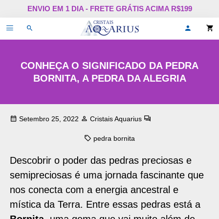
Pular
ENVIO EM 1 DIA - FRETE GRÁTIS ACIMA R$199
para
o
Alternar
Oi,
conteúdo
de
faça
navegação
login
ou
cadastr
CONHEÇA O SIGNIFICADO DA PEDRA
se!
BORNITA, A PEDRA DA ALEGRIA
Setembro 25, 2022
Cristais Aquarius
pedra bornita
Descobrir o poder das pedras preciosas e
semipreciosas é uma jornada fascinante que
nos conecta com a energia ancestral e
mística da Terra. Entre essas pedras está a