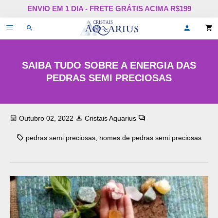
Pular
ENVIO EM 1 DIA - FRETE GRÁTIS ACIMA R$199
para
o
Alternar
Oi,
conteúdo
de
faça
navegação
login
ou
cadastr
SAIBA TUDO SOBRE A ENERGIA DAS
se!
PEDRAS SEMI PRECIOSAS
Outubro 02, 2022
Cristais Aquarius
pedras semi preciosas
,
nomes de pedras semi preciosas