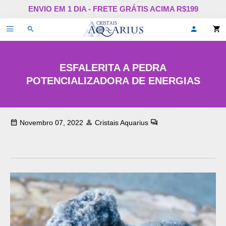
Pular
ENVIO EM 1 DIA - FRETE GRÁTIS ACIMA R$199
para
o
Alternar
Oi,
conteúdo
de
faça
navegação
login
ou
cadastr
ESFALERITA A PEDRA
se!
POTENCIALIZADORA DE ENERGIAS
Novembro 07, 2022
Cristais Aquarius