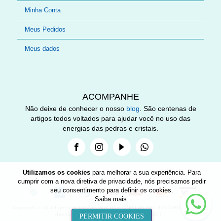
Minha Conta
Meus Pedidos
Meus dados
ACOMPANHE
Não deixe de conhecer o nosso
blog
. São centenas de
artigos todos voltados para ajudar você no uso das
energias das pedras e cristais.
Facebook
Instagram
Youtube
Whatsapp
Utilizamos os cookies
para melhorar a sua experiência. Para
cumprir com a nova diretiva de privacidade, nós precisamos pedir
seu consentimento para definir os cookies.
Nee
Saiba mais
.
help
Copyright © 2019-present Cristais Aquarius CNPJ 33.301.931.0001-89. Todos
direitos reservados. Desenvolvido por O2TI.
PERMITIR COOKIES